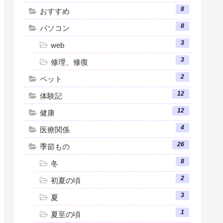
8
おすすめ
8
パソコン
3
web
3
修理、修復
2
ペット
12
体験記
12
健康
4
医療関係
26
季節もの
8
冬
2
初夏の頃
3
夏
1
夏至の頃