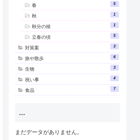
5
春
1
秋
1
秋分の候
5
立春の頃
3
対策案
6
旅や散歩
3
生物
4
祝い事
7
食品
…
まだデータがありません。