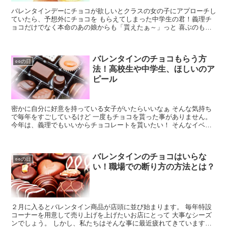
バレンタインデーにチョコが欲しいとクラスの女の子にアプローチし
ていたら、予想外にチョコを もらえてしまった中学生の君！義理チ
ョコだけでなく本命のあの娘からも「貰えたぁ～」っと 喜ぶのも束
の間、もらったチョコに対してお返ししなければ！ でもホワイトデ
ーにお返しするほどお金が無いと悩んでいませんか？
バレンタインのチョコもらう方
○○の日
法！高校生や中学生、ほしいのア
ピール
密かに自分に好意を持っている女子がいたらいいなぁ そんな気持ち
で毎年をすごしているけど 一度もチョコを貰った事がありません。
今年は、義理でもいいからチョコレートを貰いたい！ そんなイベン
トに自分も参加したい！ と思っている学生はいませんか？ そんな人
たちに送ります。
バレンタインのチョコはいらな
○○の日
い！職場での断り方の方法とは？
２月に入るとバレンタイン商品が店頭に並び始まります。 毎年特設
コーナーを用意して売り上げを上げたいお店にとって 大事なシーズ
ンでしょう。 しかし、私たちはそんな事に最近疲れてきています。