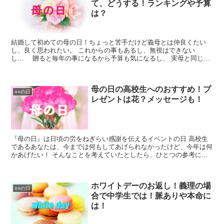
て、どうする！ランキングや予算
は？
結婚して初めての母の日！ちょっと苦手だけど義母とは仲良くたい
し、良く思われたい。 これからの事もあるし、無視はできない
し… 贈ると毎年の事になるから予算も気になるし、 実母と同じで
いいのかなぁ、でもちょっと違う気もするし、どうすればいいの…
母の日の高校生へのおすすめ！プ
○○の日
レゼントは花？メッセージも！
『母の日』は日頃の労をねぎらい感謝を伝えるイベントの日 高校生
であるあなたは、今までは何もしてあげられなかったけど、今年は何
かあげたい！ そんなことを考えていたとしたら、ひとつの参考にな
る事を お伝えできると思います。
ホワイトデーのお返し！義理の場
○○の日
合で中学生では！脈ありや本命に
は！