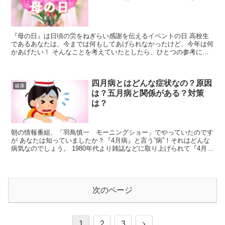
『母の日』は日頃の労をねぎらい感謝を伝えるイベントの日 高校生
であるあなたは、今までは何もしてあげられなかったけど、今年は何
かあげたい！ そんなことを考えていたとしたら、ひとつの参考にな
る事を お伝えできると思います。
四月病とはどんな症状なの？原因
健康
は？五月病と関係がある？対策
は？
朝の情報番組、「羽鳥慎一 モーニングショー」でやっていたのです
が あなたは知っていましたか？『4月病』と言う”病”！それはどんな
病気なのでしょう。 1980年代より雑誌などに取り上げられて『4月
病』と言われていたそうです。 私は初めて聞きました。
次のページ
次
1
2
3