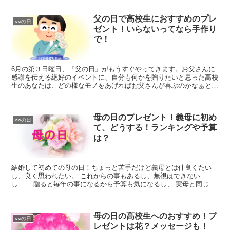
た。
父の日で高校生におすすめのプレ
○○の日
ゼント！いらないってなら手作り
で！
6月の第３日曜日、『父の日』がもうすぐやってきます。お父さんに
感謝を伝える絶好のイベントに、自分も何かを贈りたいと思った高校
生のあなたは、どの様なモノをあげればお父さんが喜ぶのかなぁと他
の人たちのプレゼントや行動が気になりますよね。
母の日のプレゼント！義母に初め
○○の日
て、どうする！ランキングや予算
は？
結婚して初めての母の日！ちょっと苦手だけど義母とは仲良くたい
し、良く思われたい。 これからの事もあるし、無視はできない
し… 贈ると毎年の事になるから予算も気になるし、 実母と同じで
いいのかなぁ、でもちょっと違う気もするし、どうすればいいの…
母の日の高校生へのおすすめ！プ
○○の日
レゼントは花？メッセージも！