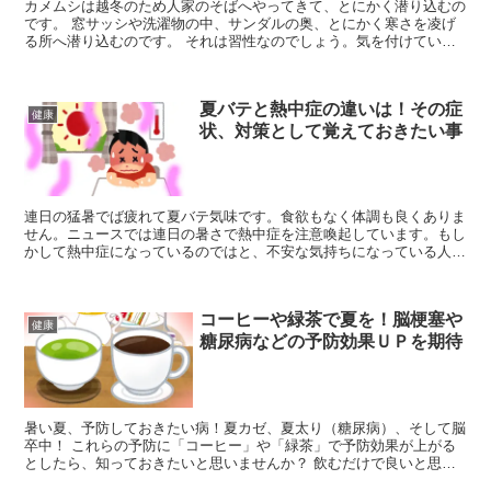
カメムシは越冬のため人家のそばへやってきて、とにかく潜り込むの
です。 窓サッシや洗濯物の中、サンダルの奥、とにかく寒さを凌げ
る所へ潜り込むのです。 それは習性なのでしょう。気を付けていた
のに、いつの間にか家の中にいた意外な原因がありました。
夏バテと熱中症の違いは！その症
健康
状、対策として覚えておきたい事
連日の猛暑でば疲れて夏バテ気味です。食欲もなく体調も良くありま
せん。ニュースでは連日の暑さで熱中症を注意喚起しています。もし
かして熱中症になっているのではと、不安な気持ちになっている人も
いると思います。「夏バテ」と「熱中症」は違うのだろか？
コーヒーや緑茶で夏を！脳梗塞や
健康
糖尿病などの予防効果ＵＰを期待
暑い夏、予防しておきたい病！夏カゼ、夏太り（糖尿病）、そして脳
卒中！ これらの予防に「コーヒー」や「緑茶」で予防効果が上がる
としたら、知っておきたいと思いませんか？ 飲むだけで良いと思っ
たら効果半減ですよ。「林修の今でしょ！講座」を元に作成しまし