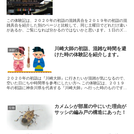
この体験記は、２０２０年の初詣の混雑具合を２０１９年の初詣の混
雑具合を紹介した別のページと比較して、同じ土曜日でどれだけ違い
があるか、ご覧になれば分かるのではないかと思います。１日のズレ
はあるので完全な比較とは言えませんが参考になれば幸いです。
川崎大師の初詣、混雑な時間を避
体験記
けた時の体験記を紹介します。
２０２０年の初詣は『川崎大師』に行きたいが混雑が気になるので、
空いた日にちや時間帯を参考にしたい方へ この体験記は、２０１９
年の初詣に神奈川県を代表する『川崎大師』へ行った時のものです。
ちなみに三が日は避け、１月５日の土曜日に行ってきました。
カメムシが部屋の中にいた理由が
生物
サッシの編み戸の構造にあった！