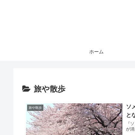
ホーム
旅や散歩
ソ
旅や散歩
と
『ソ
が消