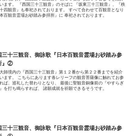
います。 『西国三十三観音』のそばに 『坂東三十三観音』、『秩
十四観音』も奉祀されております。 すべて合わせて百観音となり
本百観音霊場お砂踏み参拝所』に 奉祀されております。
国三十三観音、御詠歌『日本百観音霊場お砂踏み参
所』②
大師境内の『西国三十三観音』第１２番から第２２番までを紹介
います。 こちらにあります各レリーフの観音菩薩像に触れてお参
れば、巡礼した替わりとなり、 最後に聖観音銅像前の『やすらぎ
』を打ち鳴らすれば、 諸願成就を祈願できるそうです。
国三十三観音、御詠歌『日本百観音霊場お砂踏み参