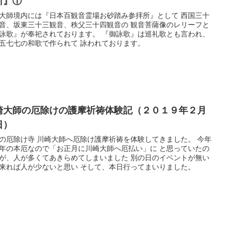
所』①
大師境内には『日本百観音霊場お砂踏み参拝所』として 西国三十
音、坂東三十三観音、秩父三十四観音の 観音菩薩像のレリーフと
詠歌』が奉祀されております。 『御詠歌』は巡礼歌とも言われ、
五七七の和歌で作られて 詠われております。
崎大師の厄除けの護摩祈祷体験記（２０１９年２月
日）
の厄除け寺 川崎大師へ厄除け護摩祈祷を体験してきました。 今年
年の本厄なので「お正月に川崎大師へ厄払い」に と思っていたの
が、人が多くてあきらめてしまいました 別の日のイベントが無い
来れば人が少ないと思い そして、本日行ってまいりました。