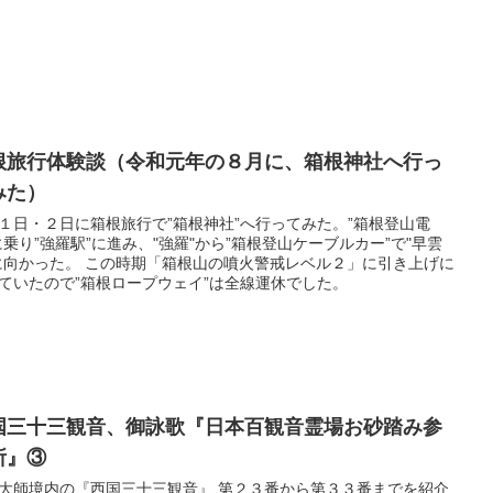
根旅行体験談（令和元年の８月に、箱根神社へ行っ
みた）
１日・２日に箱根旅行で”箱根神社”へ行ってみた。”箱根登山電
に乗り”強羅駅”に進み、"強羅"から”箱根登山ケーブルカー”で"早雲
に向かった。 この時期「箱根山の噴火警戒レベル２」に引き上げに
ていたので”箱根ロープウェイ”は全線運休でした。
国三十三観音、御詠歌『日本百観音霊場お砂踏み参
所』③
大師境内の『西国三十三観音』 第２３番から第３３番までを紹介