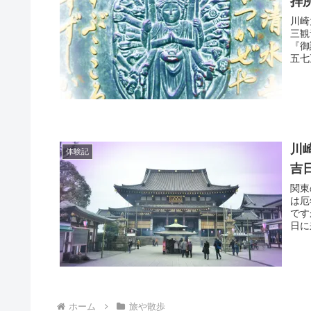
拝
川崎
三観
『御
五七
川
体験記
吉
関東
は厄
です
日に
ホーム
旅や散歩