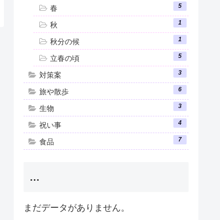
5
春
1
秋
1
秋分の候
5
立春の頃
3
対策案
6
旅や散歩
3
生物
4
祝い事
7
食品
…
まだデータがありません。