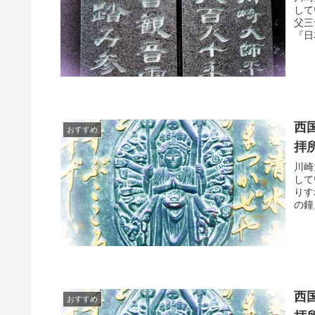
して
父三
『日
西
おすすめ
拝
川崎
して
りす
の鐘
西
おすすめ