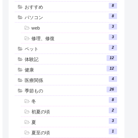
8
おすすめ
8
パソコン
3
web
3
修理、修復
2
ペット
12
体験記
12
健康
4
医療関係
26
季節もの
8
冬
2
初夏の頃
3
夏
1
夏至の頃