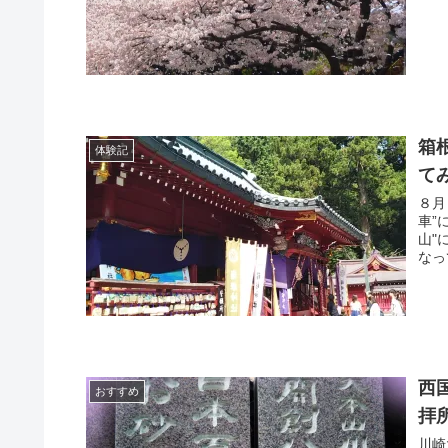
箱
体験記
て
８月
車”
山"
なっ
西
おすすめ
拝
川崎