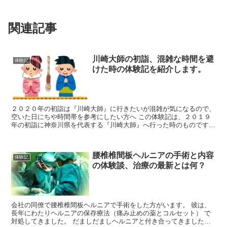
関連記事
川崎大師の初詣、混雑な時間を避
体験記
けた時の体験記を紹介します。
２０２０年の初詣は『川崎大師』に行きたいが混雑が気になるので、
空いた日にちや時間帯を参考にしたい方へ この体験記は、２０１９
年の初詣に神奈川県を代表する『川崎大師』へ行った時のものです。
ちなみに三が日は避け、１月５日の土曜日に行ってきました。
腰椎椎間板ヘルニアの手術と内容
体験記
の体験談、治療の最新とは何？
会社の同僚で腰椎椎間板ヘルニアで手術をした方がいます。 彼は、
長年にわたりヘルニアの保存療法（痛み止めの薬とコルセット） で
対処してきました。 だましだましヘルニアと付き合ってきました