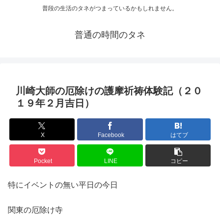
普段の生活のタネがつまっているかもしれません。
普通の時間のタネ
川崎大師の厄除けの護摩祈祷体験記（２０
１９年２月吉日）
X
Facebook
はてブ
Pocket
LINE
コピー
特にイベントの無い平日の今日
関東の厄除け寺