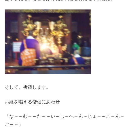
そして、祈祷します。
お経を唱える僧侶にあわせ
「な～～む～～た～～い～し～へ～ん～じょ～～こ～ん～
ご～～」