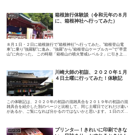
が、とうとう症状が悪化して 腰の痛みと左足の痺れから仕事を休む
ことが増えてきていました。 それで手術を受ける事になったようで
す。
箱根旅行体験談（令和元年の８月
体験記
に、箱根神社へ行ってみた）
８月１日・２日に箱根旅行で”箱根神社”へ行ってみた。”箱根登山電
車”に乗り”強羅駅”に進み、"強羅"から”箱根登山ケーブルカー”で"早雲
山"に向かった。 この時期「箱根山の噴火警戒レベル２」に引き上げ
になっていたので”箱根ロープウェイ”は全線運休でした。
川崎大師の初詣、２０２０年１月
体験記
４日土曜に行ってみた！体験記
この体験記は、２０２０年の初詣の混雑具合を２０１９年の初詣の混
雑具合を紹介した別のページと比較して、同じ土曜日でどれだけ違い
があるか、ご覧になれば分かるのではないかと思います。１日のズレ
はあるので完全な比較とは言えませんが参考になれば幸いです。
プリンタ―！きれいに印刷できな
パソコン