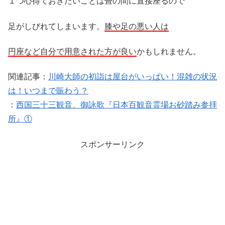
１つ心得ておきたいことは畳の間に直接座るので
足がしびれてしまいます。
膝や足の悪い人は
円座など自分で用意された方が良い
かもしれません。
関連記事：
川崎大師の初詣は屋台がいっぱい！混雑の状況
は！いつまで賑わう？
：
西国三十三観音、御詠歌『日本百観音霊場お砂踏み参拝
所』①
スポンサーリンク