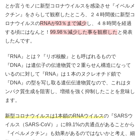
とか言うモノに新型コロナウイルスを感染させ『イベルメ
クチン』をさらして観察したところ、２４時間後に新型コ
ロナウイルスの
RNAが93％まで減少
し、４８時間を経過
する頃にはなんと！
99.98％減少した事を観察した
と発表
したんです。
『RNA』とは？『リボ核酸』とも呼ばれるもので
『DNA』は遺伝子の伝達物質で２重らせん構造になって
いるのに対して『RNA』は１本のヌクレオチド鎖で
『DNA』の型を写し取る遺伝伝達物質なので、これはタ
ンパク質生成を阻害し、増殖を強く抑制したことを意味し
ます。
新型コロナウイルスは1本鎖のRNAウイルス
の『SARSウ
イルス（SARS-CoV）』に89.1%の共通点があることから
『イベルメクチン』も効果があるのではないかと考え、細