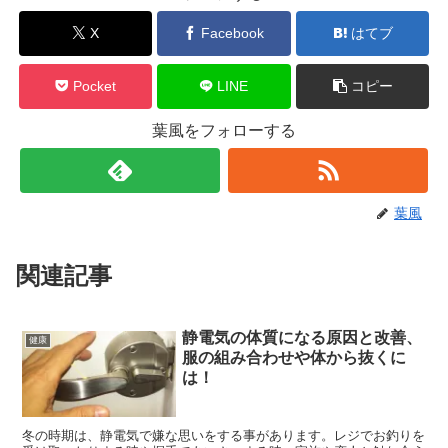
X
Facebook
はてブ
Pocket
LINE
コピー
葉風をフォローする
葉風
関連記事
静電気の体質になる原因と改善、
健康
服の組み合わせや体から抜くに
は！
冬の時期は、静電気で嫌な思いをする事があります。レジでお釣りを