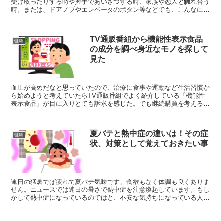
受け取ったりする時や握手であいさつする時、家族や恋人と触れ合う
時。または、ドアノブやエレベータのボタン等などでも、こんなにバ
チバチとなって体にはどうなの？対策はどうすればいいの？
TV通販番組から機能性表示食品
健康
の成分を調べ身近なモノを探して
見た
血圧が高めだなと思っていたので、治療に食事や運動など生活習慣か
ら始めようと考えていたらTV通販番組でよく紹介している「機能性
表示食品」が目に入りとても訴求を感じた。でも継続購買を考えると
身近にそれに替わるモノがあるかもと思い探してみました。
夏バテと熱中症の違いは！その症
健康
状、対策として覚えておきたい事
連日の猛暑でば疲れて夏バテ気味です。食欲もなく体調も良くありま
せん。ニュースでは連日の暑さで熱中症を注意喚起しています。もし
かして熱中症になっているのではと、不安な気持ちになっている人も
いると思います。「夏バテ」と「熱中症」は違うのだろか？