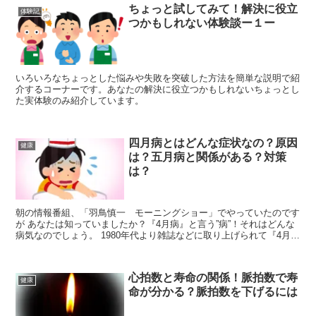
ちょっと試してみて！解決に役立
体験記
つかもしれない体験談ー１ー
いろいろなちょっとした悩みや失敗を突破した方法を簡単な説明で紹
介するコーナーです。あなたの解決に役立つかもしれないちょっとし
た実体験のみ紹介しています。
四月病とはどんな症状なの？原因
健康
は？五月病と関係がある？対策
は？
朝の情報番組、「羽鳥慎一 モーニングショー」でやっていたのです
が あなたは知っていましたか？『4月病』と言う”病”！それはどんな
病気なのでしょう。 1980年代より雑誌などに取り上げられて『4月
病』と言われていたそうです。 私は初めて聞きました。
心拍数と寿命の関係！脈拍数で寿
健康
命が分かる？脈拍数を下げるには