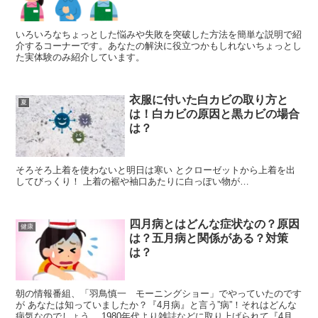
いろいろなちょっとした悩みや失敗を突破した方法を簡単な説明で紹
介するコーナーです。あなたの解決に役立つかもしれないちょっとし
た実体験のみ紹介しています。
衣服に付いた白カビの取り方と
夏
は！白カビの原因と黒カビの場合
は？
そろそろ上着を使わないと明日は寒い とクローゼットから上着を出
してびっくり！ 上着の裾や袖口あたりに白っぽい物が…
四月病とはどんな症状なの？原因
健康
は？五月病と関係がある？対策
は？
朝の情報番組、「羽鳥慎一 モーニングショー」でやっていたのです
が あなたは知っていましたか？『4月病』と言う”病”！それはどんな
病気なのでしょう。 1980年代より雑誌などに取り上げられて『4月