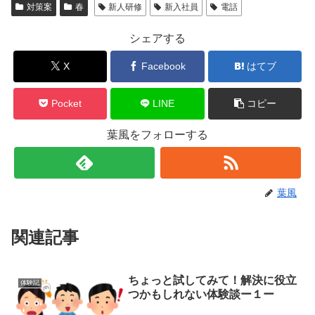
対策案
春
新人研修
新入社員
電話
シェアする
X
Facebook
はてブ
Pocket
LINE
コピー
葉風をフォローする
葉風
関連記事
ちょっと試してみて！解決に役立
体験記
つかもしれない体験談ー１ー