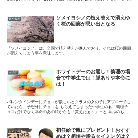
病』と言われていたそうです。 私は初めて聞きました。
ソメイヨシノの植え替えで消えゆ
旅や散歩
く桜の回廊が思い出となる
『ソメイヨシノ』は、全国で植え替えが進んでおり、それは桜の回廊
が消えてしまう事を意味します。
ホワイトデーのお返し！義理の場
○○の日
合で中学生では！脈ありや本命に
は！
バレンタインデーにチョコが欲しいとクラスの女の子にアプローチし
ていたら、予想外にチョコを もらえてしまった中学生の君！義理チ
ョコだけでなく本命のあの娘からも「貰えたぁ～」っと 喜ぶのも束
の間、もらったチョコに対してお返ししなければ！ でもホワイトデ
ーにお返しするほどお金が無いと悩んでいませんか？
初任給で親にプレゼント！おすす
おすすめ
めは？相場や贈るタイミングは？