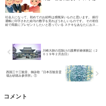
社会人になって、初めてのお給料は感慨深いものと思います。 銀行
通帳に印字された給与の数字を見ればうれしいものです。 その初任
給で両親にプレゼントしたいと思っている ステキなあなたにおスス
メのプレゼントや相場、 あげるタイミングなどを提案します。
川崎大師の厄除けの護摩祈祷体験記（２
０１９年２月吉日）
西国三十三観音、御詠歌『日本百観音霊
場お砂踏み参拝所』①
コメント