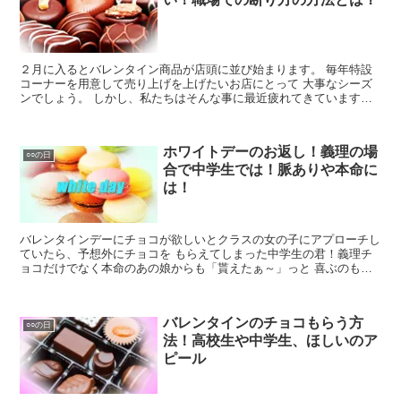
２月に入るとバレンタイン商品が店頭に並び始まります。 毎年特設
コーナーを用意して売り上げを上げたいお店にとって 大事なシーズ
ンでしょう。 しかし、私たちはそんな事に最近疲れてきています。
うまく断る方法がある？
ホワイトデーのお返し！義理の場
○○の日
合で中学生では！脈ありや本命に
は！
バレンタインデーにチョコが欲しいとクラスの女の子にアプローチし
ていたら、予想外にチョコを もらえてしまった中学生の君！義理チ
ョコだけでなく本命のあの娘からも「貰えたぁ～」っと 喜ぶのも束
の間、もらったチョコに対してお返ししなければ！ でもホワイトデ
ーにお返しするほどお金が無いと悩んでいませんか？
バレンタインのチョコもらう方
○○の日
法！高校生や中学生、ほしいのア
ピール