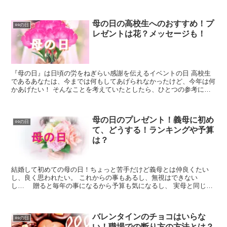
母の日の高校生へのおすすめ！プ
○○の日
レゼントは花？メッセージも！
『母の日』は日頃の労をねぎらい感謝を伝えるイベントの日 高校生
であるあなたは、今までは何もしてあげられなかったけど、今年は何
かあげたい！ そんなことを考えていたとしたら、ひとつの参考にな
る事を お伝えできると思います。
母の日のプレゼント！義母に初め
○○の日
て、どうする！ランキングや予算
は？
結婚して初めての母の日！ちょっと苦手だけど義母とは仲良くたい
し、良く思われたい。 これからの事もあるし、無視はできない
し… 贈ると毎年の事になるから予算も気になるし、 実母と同じで
いいのかなぁ、でもちょっと違う気もするし、どうすればいいの…
バレンタインのチョコはいらな
○○の日
い！職場での断り方の方法とは？