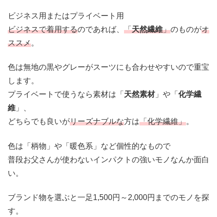
ビジネス用またはプライベート用
ビジネスで着用する
のであれば、
「
天然繊維
」
のものが
オ
ススメ
。
色は無地の黒やグレーがスーツにも合わせやすいので重宝
します。
プライベートで使うなら素材は「
天然素材
」や「
化学繊
維
」、
どちらでも良いが
リーズナブルな
方は
「化学繊維」
。
色は「柄物」や「暖色系」など個性的なもので
普段お父さんが使わないインパクトの強いモノなんか面白
い。
ブランド物を選ぶと一足1,500円～2,000円までのモノを探
す。