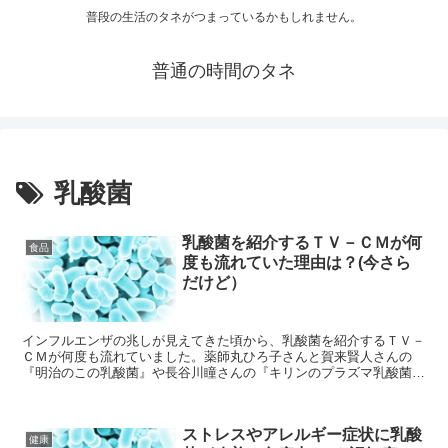
普段の生活のタネがつまっているかもしれません。
普通の時間のタネ
乳酸菌
乳酸菌を紹介するＴＶ－ＣＭが何
食品
度も流れていた理由は？(今さら
だけど）
インフルエンザの兆しが見えてきた頃から、乳酸菌を紹介するＴＶ－
ＣＭが何度も流れていました。薬師丸ひろ子さんと賀来賢人さんの
『明治のこの乳酸菌』や長谷川瞳さんの『キリンのプラズマ乳酸菌』
です。なんでだろうと思って調べてみると、そういう事だったんだ！
と思いました。
ストレスやアレルギー症状に乳酸
健康