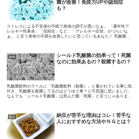
菌が改善！免疫力UPや認知症
も？
ストレスによる不安感や不眠で身体の調子が悪いなぁ。 「通年性ア
レルギー性鼻炎」「花粉症」など、「アレルギー症状」がつらいな
ぁ。 と言う身体の不調を改善したいと思っているあなた！ 乳酸菌が
あなたの改善したい思いを叶えてくれるかもしれません。
シールド乳酸菌の効果って！死菌
健康
なのに効果あるの？殺菌するの？
乳酸菌飲料のラベルに「乳酸菌飲料（殺菌）」と書かれている事に気
付き、乳酸菌を殺菌してるのはどうゆう事？と不思議に思いました。
なんでも「シールド乳酸菌」は死んだ菌「死菌」と言うじゃありませ
んか？いったい「死菌」ってなに？体の中でゾンビの様に動き出す
「ゾンビ菌」のか？
納豆が苦手な理由はコレ！苦手な
食品
人におすすめな方法やＮＧとは？